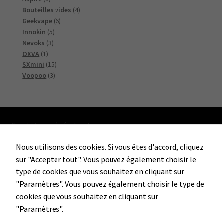
produits
4
Bouteilles vides
4
6
produits
Geekvape
6
5
produits
Innokin
5
3
produits
Nevoks
3
1
produits
OXVA
1
produit
15
SXmini
15
3
produits
Voopoo
3
produits
Conditions générales de vente
Nous utilisons des cookies. Si vous êtes d'accord, cliquez
sur "Accepter tout". Vous pouvez également choisir le
Facebook
Instagram
type de cookies que vous souhaitez en cliquant sur
"Paramètres". Vous pouvez également choisir le type de
cookies que vous souhaitez en cliquant sur
Soho'Vape Sàrl
"Paramètres".
Rue de la Société 3