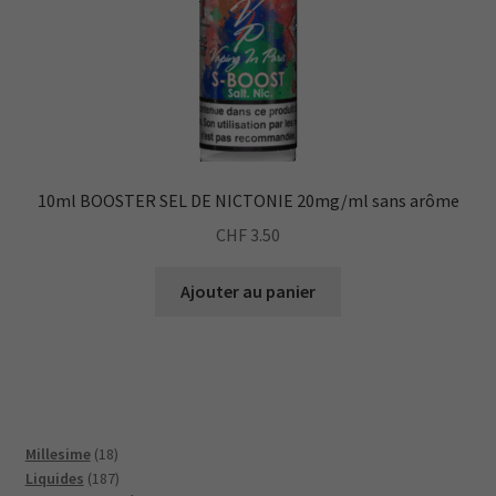
10ml BOOSTER SEL DE NICTONIE 20mg/ml sans arôme
CHF
3.50
Ajouter au panier
18
Millesime
18
produits
187
Liquides
187