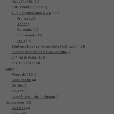
produits
31
NOUVEAUTÉS
31
produits
7
SOHO'VAPE SECRET
7
produits
171
e-liquide 50ml taux 0-3-6
171
133
produits
Fruités
133
15
produits
Tabac
15
produits
21
Boissons
21
produits
18
Gourmands
18
76
produits
Frais
76
produits
14
10ml nicotine / sel de nicotine (>10mg/ml)
14
2
produits
Booster de nicotine/sel de nicotine
2
114
produits
VAPING IN PARIS
114
44
produits
PETIT VERGER
44
18
produits
CBD
18
produits
5
Fleurs de CBD
5
4
produits
Huile de CBD
4
2
produits
OMURA
2
produits
4
RENACT
4
produits
3
Cosmétique - thé - infusion
3
50
produits
Accessoires
50
4
produits
FREEMAX
4
8
produits
Aspire
8