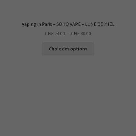
Vaping in Paris – SOHO VAPE – LUNE DE MIEL
Plage
CHF
24.00
–
CHF
30.00
de
Ce
prix :
Choix des options
produit
CHF 24.00
a
à
plusieurs
CHF 30.00
variations.
Les
options
peuvent
être
choisies
sur
la