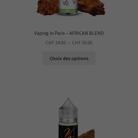
Vaping in Paris – AFRICAN BLEND
Plage
CHF
24.00
–
CHF
30.00
de
Ce
prix :
Choix des options
produit
CHF 24.00
a
à
plusieurs
CHF 30.00
variations.
Les
options
peuvent
être
choisies
sur