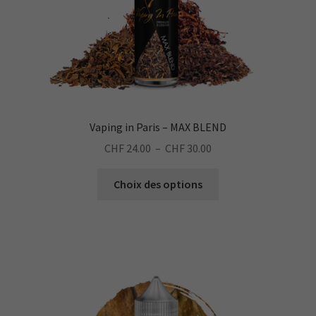
page
du
produit
Vaping in Paris – MAX BLEND
Plage
CHF
24.00
–
CHF
30.00
de
Ce
prix :
Choix des options
produit
CHF 24.00
a
à
plusieurs
CHF 30.00
variations.
Les
options
peuvent