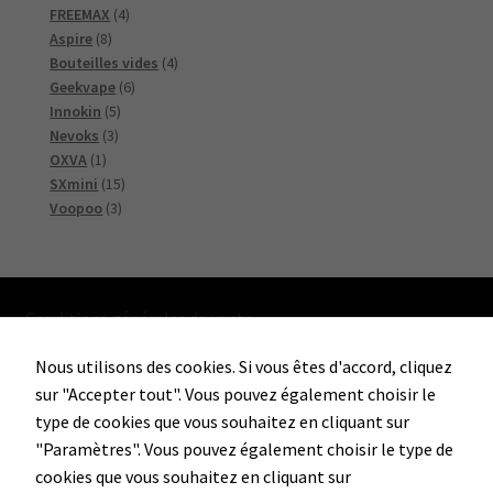
4
produits
FREEMAX
4
8
produits
Aspire
8
produits
4
Bouteilles vides
4
6
produits
Geekvape
6
5
produits
Innokin
5
3
produits
Nevoks
3
1
produits
OXVA
1
produit
15
SXmini
15
3
produits
Voopoo
3
produits
Conditions générales de vente
Nous utilisons des cookies. Si vous êtes d'accord, cliquez
sur "Accepter tout". Vous pouvez également choisir le
Facebook
Instagram
type de cookies que vous souhaitez en cliquant sur
"Paramètres". Vous pouvez également choisir le type de
cookies que vous souhaitez en cliquant sur