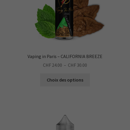
la
page
du
produit
Vaping in Paris – CALIFORNIA BREEZE
Plage
CHF
24.00
–
CHF
30.00
de
Ce
prix :
Choix des options
produit
CHF 24.00
a
à
plusieurs
CHF 30.00
variations.
Les
options
peuvent