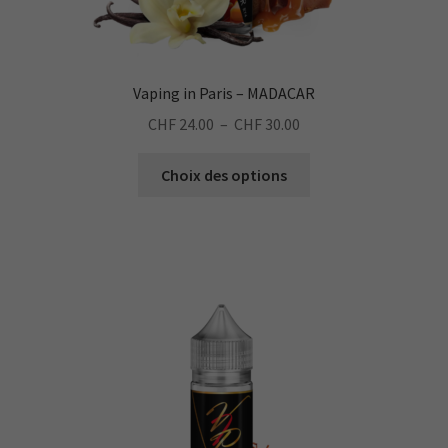
Vaping in Paris – MADACAR
Plage
CHF
24.00
–
CHF
30.00
de
Ce
prix :
Choix des options
produit
CHF 24.00
a
à
plusieurs
CHF 30.00
variations.
Les
options
peuvent
être
choisies
sur
la