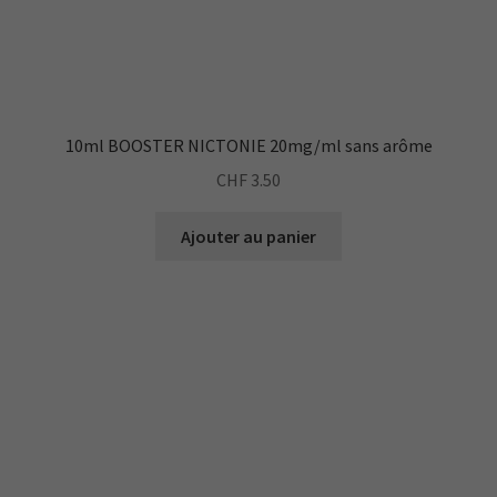
lorsque vous
visitez notre
site, vous
augmentez les
chances de
voir du
10ml BOOSTER NICTONIE 20mg/ml sans arôme
contenu et des
offres
CHF
3.50
personnalisés.
Ajouter au panier