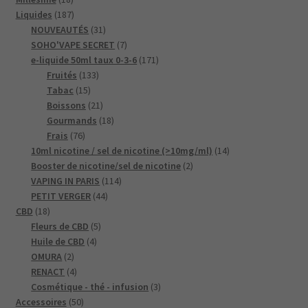
produits
187
Liquides
187
produits
31
NOUVEAUTÉS
31
produits
7
SOHO'VAPE SECRET
7
produits
171
e-liquide 50ml taux 0-3-6
171
133
produits
Fruités
133
15
produits
Tabac
15
produits
21
Boissons
21
produits
18
Gourmands
18
76
produits
Frais
76
produits
14
10ml nicotine / sel de nicotine (>10mg/ml)
14
2
produits
Booster de nicotine/sel de nicotine
2
114
produits
VAPING IN PARIS
114
44
produits
PETIT VERGER
44
18
produits
CBD
18
produits
5
Fleurs de CBD
5
4
produits
Huile de CBD
4
2
produits
OMURA
2
produits
4
RENACT
4
produits
3
Cosmétique - thé - infusion
3
50
produits
Accessoires
50