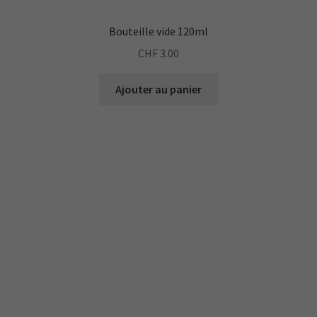
Bouteille vide 120ml
Experience
Afin que notre
CHF
3.00
site Web
fonctionne
Ajouter au panier
aussi bien que
possible lors
de votre visite.
Si vous refusez
ces cookies,
certaines
fonctionnalités
disparaîtront
du site Web.
Marketing
En partageant
votre intérêt et
votre
comportement