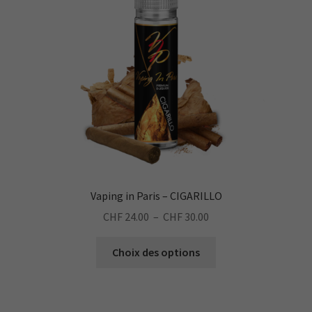
être
choisies
sur
la
page
du
produit
Vaping in Paris – CIGARILLO
Plage
CHF
24.00
–
CHF
30.00
de
Ce
prix :
Choix des options
produit
CHF 24.00
a
à
plusieurs
CHF 30.00