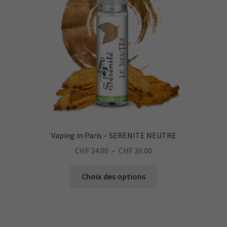
être
choisies
sur
la
page
du
produit
Vaping in Paris – SERENITE NEUTRE
Plage
CHF
24.00
–
CHF
30.00
de
Ce
prix :
Choix des options
produit
CHF 24.00
a
à
plusieurs
CHF 30.00
variations.