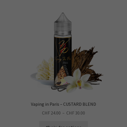
variations.
Les
options
peuvent
être
choisies
sur
la
page
du
produit
Vaping in Paris – CUSTARD BLEND
Plage
CHF
24.00
–
CHF
30.00
de
Ce
prix :