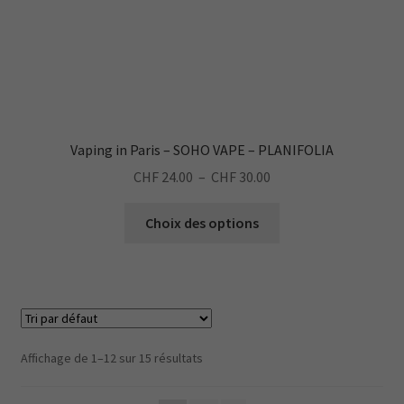
page
du
produit
Vaping in Paris – SOHO VAPE – PLANIFOLIA
Plage
CHF
24.00
–
CHF
30.00
de
Ce
prix :
Choix des options
produit
CHF 24.00
a
à
plusieurs
CHF 30.00
variations.
Les
options
Affichage de 1–12 sur 15 résultats
peuvent
être