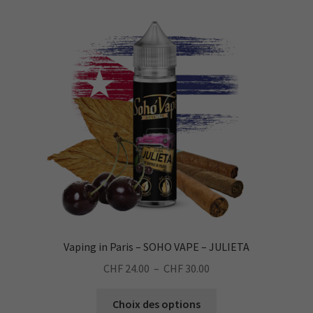
Les
options
peuvent
être
choisies
sur
la
page
du
produit
Vaping in Paris – SOHO VAPE – JULIETA
Plage
CHF
24.00
–
CHF
30.00
de
Ce
prix :
Choix des options