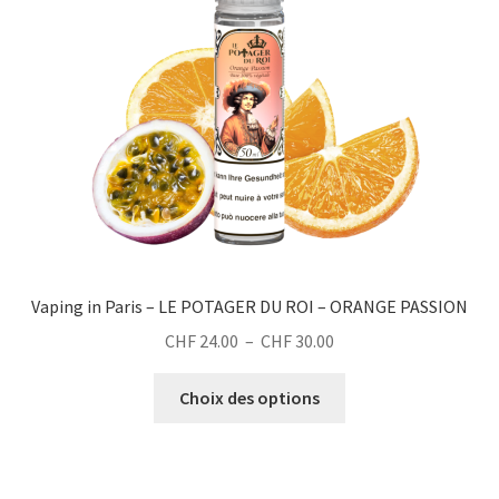
chances de
être
voir du
choisies
contenu et des
sur
offres
la
personnalisés.
page
du
produit
Vaping in Paris – LE POTAGER DU ROI – ORANGE PASSION
Plage
CHF
24.00
–
CHF
30.00
de
Ce
prix :
Choix des options
produit
CHF 24.00
a
à
plusieurs
CHF 30.00
variations.