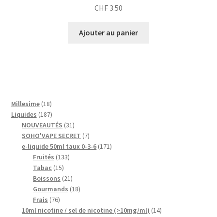
CHF
3.50
Ajouter au panier
18
Millesime
18
produits
187
Liquides
187
produits
31
NOUVEAUTÉS
31
produits
7
SOHO'VAPE SECRET
7
produits
171
e-liquide 50ml taux 0-3-6
171
133
produits
Fruités
133
15
produits
Tabac
15
produits
21
Boissons
21
produits
18
Gourmands
18
76
produits
Frais
76
produits
14
10ml nicotine / sel de nicotine (>10mg/ml)
14