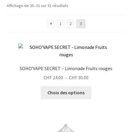
Affichage de 25–31 sur 31 résultats
1
2
3
SOHO’VAPE SECRET – Limonade Fruits rouges
Plage
CHF
24.00
–
CHF
30.00
de
Ce
prix :
Choix des options
produit
CHF 24.00
a
à
plusieurs
CHF 30.00
variations.
Les