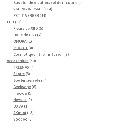
2
produits
Booster de nicotine/sel de nicotine
2
114
produits
VAPING IN PARIS
114
44
produits
PETIT VERGER
44
18
produits
CBD
18
produits
5
Fleurs de CBD
5
4
produits
Huile de CBD
4
2
produits
OMURA
2
produits
4
RENACT
4
produits
3
Cosmétique - thé - infusion
3
50
produits
Accessoires
50
4
produits
FREEMAX
4
8
produits
Aspire
8
produits
4
Bouteilles vides
4
6
produits
Geekvape
6
5
produits
Innokin
5
3
produits
Nevoks
3
1
produits
OXVA
1
produit
15
SXmini
15
3
produits
Voopoo
3
produits