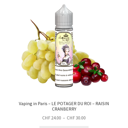
Les
options
peuvent
être
choisies
sur
la
page
du
produit
Vaping in Paris – LE POTAGER DU ROI – RAISIN
CRANBERRY
Plage
CHF
24.00
–
CHF
30.00
de