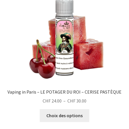
options
peuvent
être
choisies
sur
la
page
du
produit
Vaping in Paris – LE POTAGER DU ROI – CERISE PASTÈQUE
Plage
CHF
24.00
–
CHF
30.00
de
Ce
prix :
Choix des options
produit
CHF 24.00
a