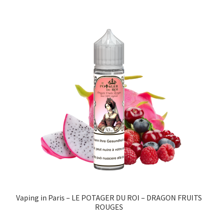
à
plusieurs
CHF 30.00
variations.
Les
options
peuvent
être
choisies
sur
la
page
du
produit
Vaping in Paris – LE POTAGER DU ROI – DRAGON FRUITS
ROUGES