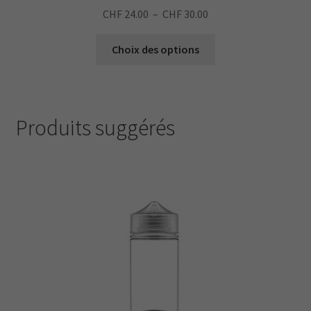
Plage
CHF
24.00
–
CHF
30.00
de
Ce
prix :
Choix des options
produit
CHF 24.00
a
à
plusieurs
CHF 30.00
variations.
Produits suggérés
Les
options
peuvent
être
choisies
sur
la
page
du
produit