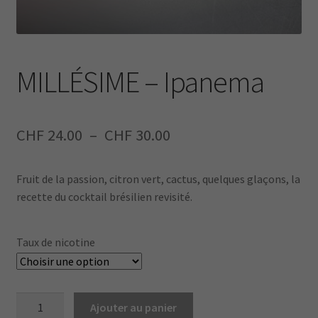
MILLÉSIME – Ipanema
Plage
CHF
24.00
–
CHF
30.00
de
Fruit de la passion, citron vert, cactus, quelques glaçons, la
prix :
recette du cocktail brésilien revisité.
CHF 24.00
à
Taux de nicotine
CHF 30.00
quantité
Ajouter au panier
de