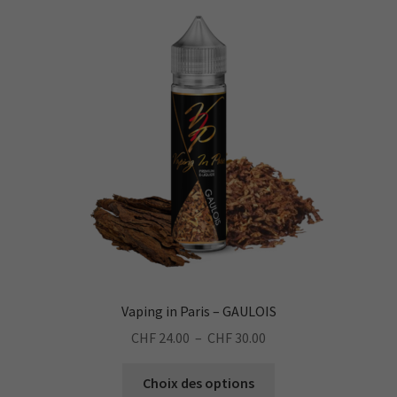
Les
options
peuvent
être
choisies
sur
la
page
du
produit
Vaping in Paris – GAULOIS
Plage
CHF
24.00
–
CHF
30.00
de
Ce
prix :
Choix des options
produit