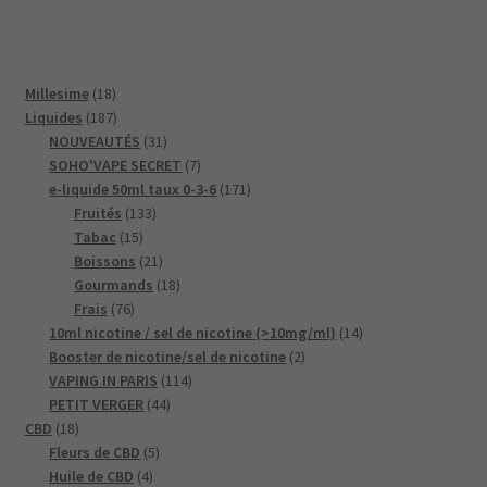
Statistiques
Afin que nous
18
Millesime
18
puissions
produits
187
améliorer la
Liquides
187
fonctionnalité
produits
31
NOUVEAUTÉS
31
et la structure
produits
7
SOHO'VAPE SECRET
7
du site Web,
produits
171
e-liquide 50ml taux 0-3-6
171
en fonction de
133
produits
Fruités
133
la façon dont
15
produits
Tabac
15
le site Web est
produits
21
Boissons
21
utilisé.
produits
18
Gourmands
18
76
produits
Frais
76
produits
14
10ml nicotine / sel de nicotine (>10mg/ml)
14
Experience
2
produits
Booster de nicotine/sel de nicotine
2
Afin que notre
114
produits
VAPING IN PARIS
114
site Web
44
produits
PETIT VERGER
44
fonctionne
18
produits
CBD
18
aussi bien que
produits
5
Fleurs de CBD
5
possible lors
de votre visite.
4
produits
Huile de CBD
4