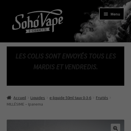
Aller
Aller
Menu
à
au
la
contenu
navigation
ACCUEIL
LES COLIS SONT ENVOYÉS TOUS LES
Ouvrir
BOUTIQUE
le
MARDIS ET VENDREDIS.
menu
SOHO
’CBD
enfant
Ouvrir
A PROPOS
le
Accueil
Liquides
e-liquide 50ml taux 0-3-6
Fruités
menu
CONTACT
MILLÉSIME – Ipanema
enfant