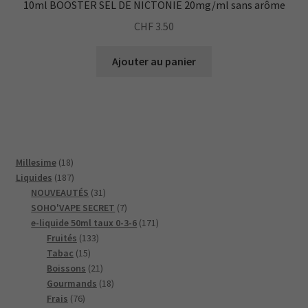
10ml BOOSTER SEL DE NICTONIE 20mg/ml sans arôme
nécessaires au
fonctionnement
CHF
3.50
du site Web.
Ajouter au panier
Statistiques
Afin que nous
puissions
améliorer la
fonctionnalité
et la structure
18
Millesime
18
du site Web,
produits
187
Liquides
187
en fonction de
produits
31
NOUVEAUTÉS
31
la façon dont
produits
7
SOHO'VAPE SECRET
7
le site Web est
utilisé.
produits
171
e-liquide 50ml taux 0-3-6
171
133
produits
Fruités
133
15
produits
Tabac
15
produits
21
Experience
Boissons
21
produits
18
Afin que notre
Gourmands
18
site Web
76
produits
Frais
76