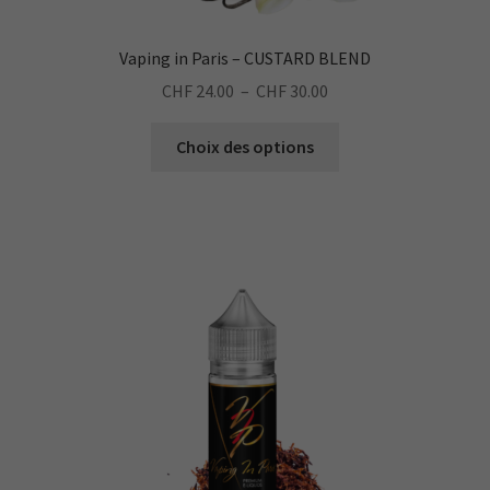
Vaping in Paris – CUSTARD BLEND
Plage
CHF
24.00
–
CHF
30.00
de
Ce
prix :
Choix des options
produit
CHF 24.00
a
à
plusieurs
CHF 30.00
variations.
Les
options
peuvent
être
choisies
sur
la
page