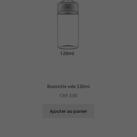
sur
la
page
du
produit
Bouteille vide 120ml
CHF
3.00
Ajouter au panier