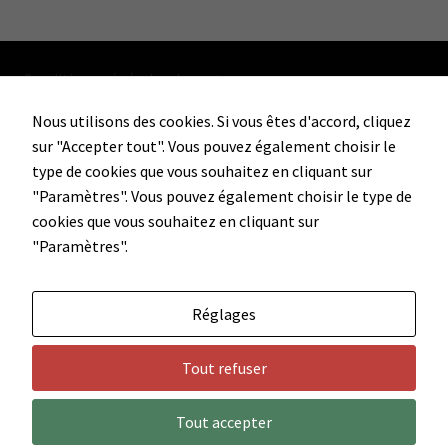
voir du
contenu et des
offres
personnalisés.
Conditions générales de vente
Nous utilisons des cookies. Si vous êtes d'accord, cliquez
sur "Accepter tout". Vous pouvez également choisir le
Facebook
Instagram
type de cookies que vous souhaitez en cliquant sur
"Paramètres". Vous pouvez également choisir le type de
cookies que vous souhaitez en cliquant sur
"Paramètres".
Soho'Vape Sàrl
Rue de la Société 3
2013 Colombier
Réglages
info@sohovape.ch
+41 78 676 18 69
Tout refuser
Tout accepter
0