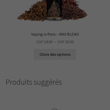
du
produit
Vaping in Paris – MAX BLEND
Plage
CHF
24.00
–
CHF
30.00
de
Ce
prix :
Choix des options
produit
CHF 24.00
a
à
plusieurs
CHF 30.00
variations.
Produits suggérés
Les
options
peuvent
être
choisies