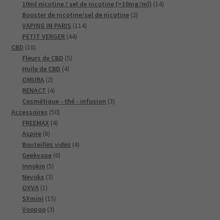
fonctionne
produits
14
10ml nicotine / sel de nicotine (>10mg/ml)
14
aussi bien que
2
produits
Booster de nicotine/sel de nicotine
2
possible lors
114
produits
VAPING IN PARIS
114
de votre visite.
44
produits
PETIT VERGER
44
Si vous refusez
18
produits
CBD
18
ces cookies,
produits
5
Fleurs de CBD
5
certaines
4
produits
Huile de CBD
4
fonctionnalités
2
produits
OMURA
2
disparaîtront
produits
4
du site Web.
RENACT
4
produits
3
Cosmétique - thé - infusion
3
50
produits
Accessoires
50
4
produits
FREEMAX
4
Marketing
8
produits
Aspire
8
En partageant
votre intérêt et
produits
4
Bouteilles vides
4
votre
6
produits
Geekvape
6
comportement
5
produits
Innokin
5
lorsque vous
3
produits
Nevoks
3
visitez notre
1
produits
OXVA
1
site, vous
produit
15
SXmini
15
augmentez les
3
produits
Voopoo
3
chances de
produits