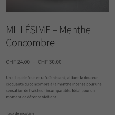
MILLÉSIME – Menthe
Concombre
Plage
CHF
24.00
–
CHF
30.00
de
Un e-liquide frais et rafraîchissant, alliant la douceur
prix :
croquante du concombre à la menthe intense pour une
CHF 24.00
sensation de fraîcheur incomparable. Idéal pour un
moment de détente vivifiant.
à
CHF 30.00
Taux de nicotine